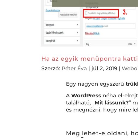
Ha az egyik menüpontra katti
Szerző:
Péter Éva
|
júl 2, 2019
|
Webol
Egy nagyon egyszerű
trük
A
WordPress
néha el-elrejt
található, „
Mit lássunk?
” m
és megnézni, hogy mire le
Meg lehet-e oldani, h