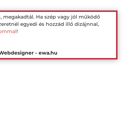
l, megakadtál. Ha szép vagy jól működő
eretnél egyedi és hozzád illő dizájnnal,
lommal
!
 Webdesigner - ewa.hu