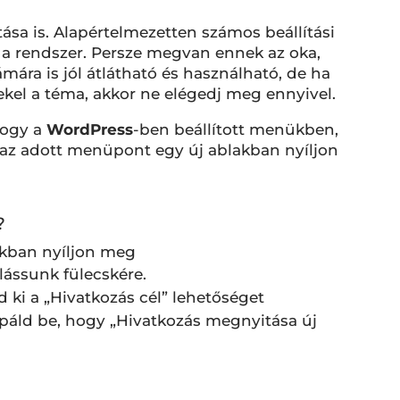
tása is. Alapértelmezetten számos beállítási
 a rendszer. Persze megvan ennek az oka,
ámára is jól átlátható és használható, de ha
el a téma, akkor ne elégedj meg ennyivel.
 hogy a
WordPress
-ben beállított menükben,
az adott menüpont egy új ablakban nyíljon
?
 lássunk fülecskére.
d ki a „Hivatkozás cél” lehetőséget
ipáld be, hogy „Hivatkozás megnyitása új