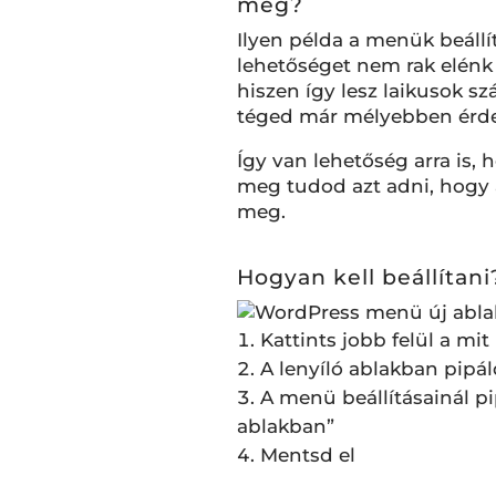
meg?
Ilyen példa a menük beállí
lehetőséget nem rak elénk
hiszen így lesz laikusok sz
téged már mélyebben érdek
Így van lehetőség arra is,
meg tudod azt adni, hogy 
meg.
Hogyan kell beállítani
Kattints jobb felül a mit
A lenyíló ablakban pipál
A menü beállításainál p
ablakban”
Mentsd el