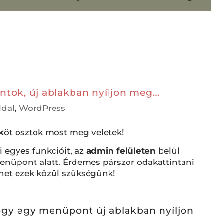
ntok, új ablakban nyíljon meg…
dal
,
WordPress
k
öt osztok most meg veletek!
i egyes funkcióit, az
admin felületen
belül
enüpont alatt. Érdemes párszor odakattintani
het ezek közül szükségünk!
ogy egy menüpont új ablakban nyíljon