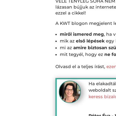
VELE TÉNYLEG SOHA NEM 
lázasan bújjuk az internet
ezzel a cikkel!
A KWT blogon megjelent le
miről ismered meg
, ha 
mik az
első lépések
egy 
mi az
amire biztosan sz
mit tegyél, hogy ez
ne fo
Olvasd el a teljes írást,
eze
Ha elakadtá
weboldalt sz
keress biza
Péter Éva -