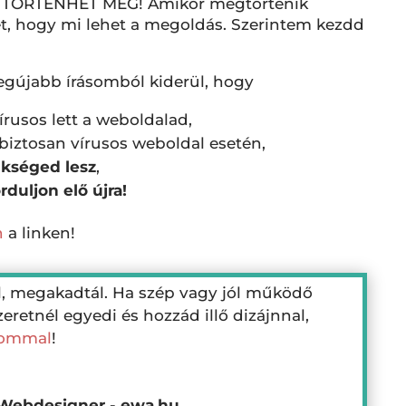
TÖRTÉNHET MEG! Amikor megtörténik
et, hogy mi lehet a megoldás. Szerintem kezdd
gújabb írásomból kiderül, hogy
vírusos lett a weboldalad,
biztosan vírusos weboldal esetén,
ükséged lesz
,
rduljon elő újra!
n
a linken!
l, megakadtál. Ha szép vagy jól működő
eretnél egyedi és hozzád illő dizájnnal,
lommal
!
 Webdesigner - ewa.hu