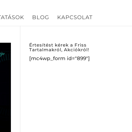
TATÁSOK
BLOG
KAPCSOLAT
Értesítést kérek a Friss
Tartalmakról, Akciókról!
[mc4wp_form id="899"]