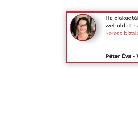
Ha elakadtá
weboldalt sz
keress biza
Péter Éva -