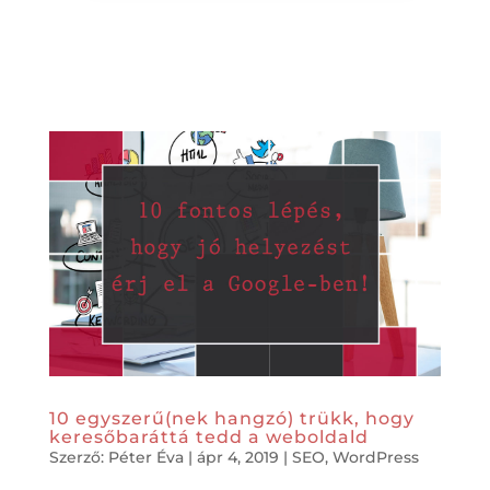
10 egyszerű(nek hangzó) trükk, hogy
keresőbaráttá tedd a weboldald
Szerző:
Péter Éva
|
ápr 4, 2019
|
SEO
,
WordPress