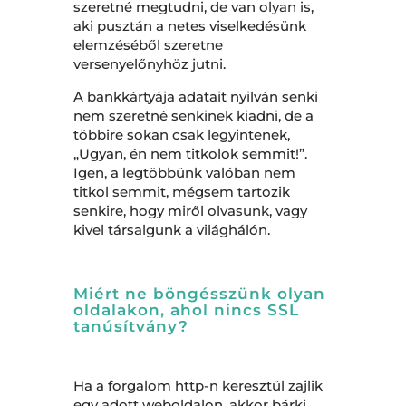
szeretné megtudni, de van olyan is,
aki pusztán a netes viselkedésünk
elemzéséből szeretne
versenyelőnyhöz jutni.
A bankkártyája adatait nyilván senki
nem szeretné senkinek kiadni, de a
többire sokan csak legyintenek,
„Ugyan, én nem titkolok semmit!”.
Igen, a legtöbbünk valóban nem
titkol semmit, mégsem tartozik
senkire, hogy miről olvasunk, vagy
kivel társalgunk a világhálón.
Miért ne böngésszünk olyan
oldalakon, ahol nincs SSL
tanúsítvány?
Ha a forgalom http-n keresztül zajlik
egy adott weboldalon, akkor bárki