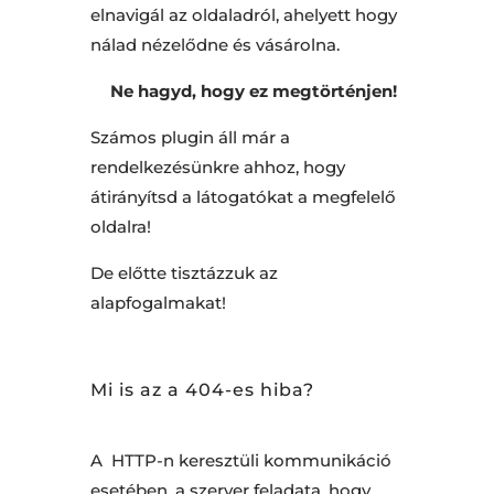
elnavigál az oldaladról, ahelyett hogy
nálad nézelődne és vásárolna.
Ne hagyd, hogy ez megtörténjen!
Számos plugin áll már a
rendelkezésünkre ahhoz, hogy
átirányítsd a látogatókat a megfelelő
oldalra!
De előtte tisztázzuk az
alapfogalmakat!
Mi is az a 404-es hiba?
A HTTP-n keresztüli kommunikáció
esetében, a szerver feladata, hogy