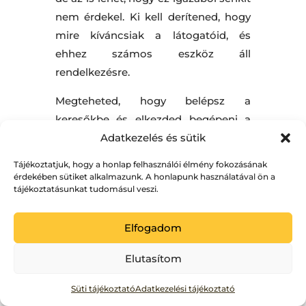
nem érdekel. Ki kell derítened, hogy
mire kíváncsiak a látogatóid, és
ehhez számos eszköz áll
rendelkezésre.
Megteheted, hogy belépsz a
keresőkbe és elkezded begépeni a
kulcsszavaidat, vagy amit annak
Adatkezelés és sütik
gondolsz. A Google fel fog ajánlani
Tájékoztatjuk, hogy a honlap felhasználói élmény fokozásának
opciókat a szavak vagy a mondatok
érdekében sütiket alkalmazunk. A honlapunk használatával ön a
tájékoztatásunkat tudomásul veszi.
befejezésére és ezekből rengeteg
hasznos információt tudhatsz meg.
Elfogadom
Légy kreatív és szánd rá az időt, mert
megéri. Van erre egy remek eszköz,
Elutasítom
annyi a baj vele, hogy csak angolul
működik, de tippeket azért lehet vele
Süti tájékoztató
Adatkezelési tájékoztató
szerezni.