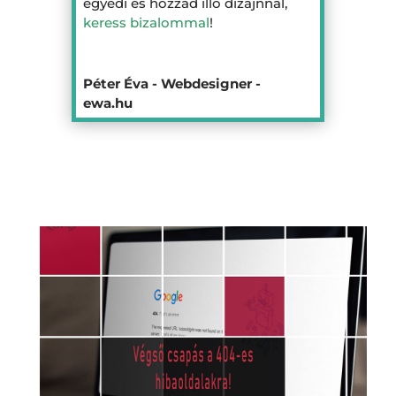
egyedi és hozzád illő dizájnnal,
keress bizalommal
!
Péter Éva - Webdesigner -
ewa.hu