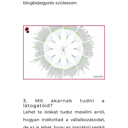
blogbejegyzés szülessen.
3. Mit akarnak tudni a
látogatóid?
Lehet te órákat tudsz mesélni arról,
hogyan indítottad a vállalkozásodat,
de az is lehet, hogy ez igazából senkit