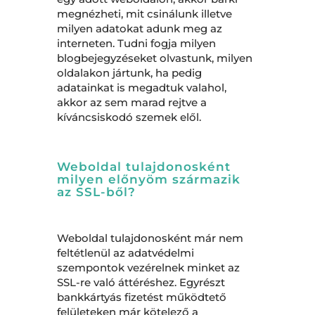
megnézheti, mit csinálunk illetve
milyen adatokat adunk meg az
interneten. Tudni fogja milyen
blogbejegyzéseket olvastunk, milyen
oldalakon jártunk, ha pedig
adatainkat is megadtuk valahol,
akkor az sem marad rejtve a
kíváncsiskodó szemek elől.
Weboldal tulajdonosként
milyen előnyöm származik
az SSL-ből?
Weboldal tulajdonosként már nem
feltétlenül az adatvédelmi
szempontok vezérelnek minket az
SSL-re való áttéréshez. Egyrészt
bankkártyás fizetést működtető
felületeken már kötelező a