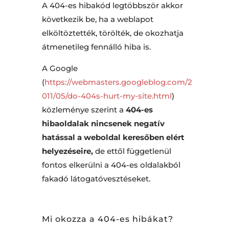
A 404-es hibakód legtöbbször akkor
következik be, ha a weblapot
elköltöztették, törölték, de okozhatja
átmenetileg fennálló hiba is.
A Google
(
https://webmasters.googleblog.com/2
011/05/do-404s-hurt-my-site.html
)
közleménye szerint a
404-es
hibaoldalak nincsenek negatív
hatással a weboldal keresőben elért
helyezéseire,
de ettől függetlenül
fontos elkerülni a 404-es oldalakból
fakadó látogatóvesztéseket.
Mi okozza a 404-es hibákat?