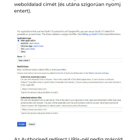
weboldalad címét (és utána szigorúan nyomj
entert).
Az Authorised redirect URIs-nél pedig másold