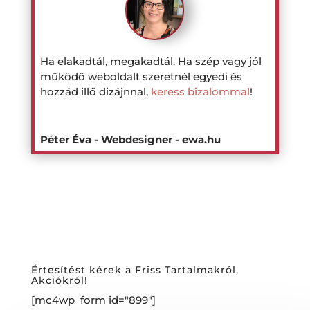
Ha elakadtál, megakadtál. Ha szép vagy jól
működő weboldalt szeretnél egyedi és
hozzád illő dizájnnal,
keress bizalommal
!
Péter Éva - Webdesigner - ewa.hu
Értesítést kérek a Friss Tartalmakról,
Akciókról!
[mc4wp_form id="899"]