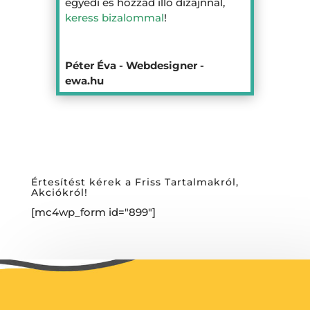
egyedi és hozzád illő dizájnnal,
keress bizalommal
!
Péter Éva - Webdesigner -
ewa.hu
Értesítést kérek a Friss Tartalmakról,
Akciókról!
[mc4wp_form id="899"]