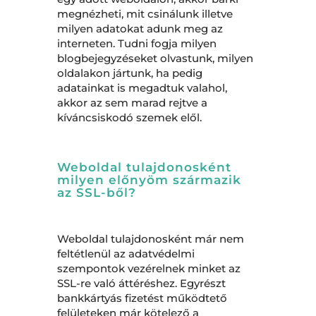
megnézheti, mit csinálunk illetve
milyen adatokat adunk meg az
interneten. Tudni fogja milyen
blogbejegyzéseket olvastunk, milyen
oldalakon jártunk, ha pedig
adatainkat is megadtuk valahol,
akkor az sem marad rejtve a
kíváncsiskodó szemek elől.
Weboldal tulajdonosként
milyen előnyöm származik
az SSL-ből?
Weboldal tulajdonosként már nem
feltétlenül az adatvédelmi
szempontok vezérelnek minket az
SSL-re való áttéréshez. Egyrészt
bankkártyás fizetést működtető
felületeken már kötelező a