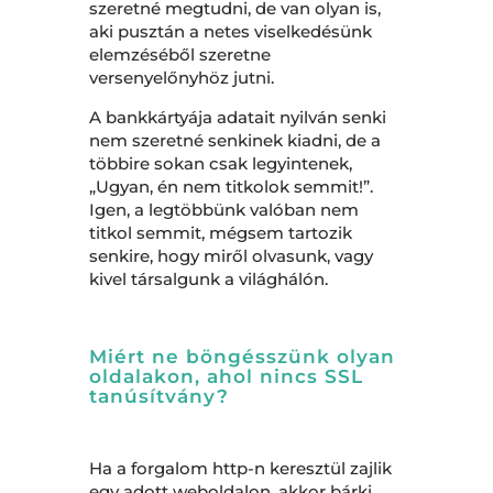
szeretné megtudni, de van olyan is,
aki pusztán a netes viselkedésünk
elemzéséből szeretne
versenyelőnyhöz jutni.
A bankkártyája adatait nyilván senki
nem szeretné senkinek kiadni, de a
többire sokan csak legyintenek,
„Ugyan, én nem titkolok semmit!”.
Igen, a legtöbbünk valóban nem
titkol semmit, mégsem tartozik
senkire, hogy miről olvasunk, vagy
kivel társalgunk a világhálón.
Miért ne böngésszünk olyan
oldalakon, ahol nincs SSL
tanúsítvány?
Ha a forgalom http-n keresztül zajlik
egy adott weboldalon, akkor bárki