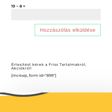
19 − 8 =
Értesítést kérek a Friss Tartalmakról,
Akciókról!
[mc4wp_form id="899"]