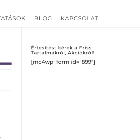
TATÁSOK
BLOG
KAPCSOLAT
Értesítést kérek a Friss
Tartalmakról, Akciókról!
[mc4wp_form id="899"]