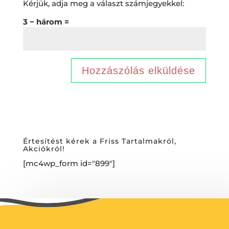
Kérjük, adja meg a választ számjegyekkel:
3 − három =
Értesítést kérek a Friss Tartalmakról,
Akciókról!
[mc4wp_form id="899"]