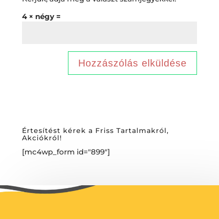
4 × négy =
Értesítést kérek a Friss Tartalmakról,
Akciókról!
[mc4wp_form id="899"]