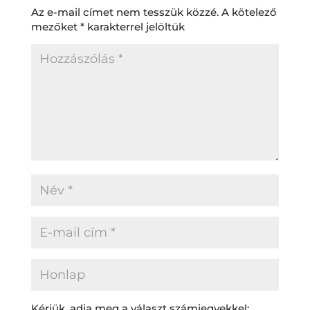
Az e-mail címet nem tesszük közzé.
A kötelező
mezőket
*
karakterrel jelöltük
Kérjük, adja meg a választ számjegyekkel: