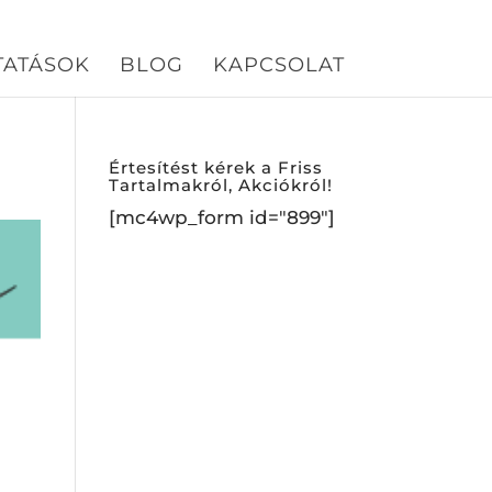
TATÁSOK
BLOG
KAPCSOLAT
Értesítést kérek a Friss
Tartalmakról, Akciókról!
[mc4wp_form id="899"]