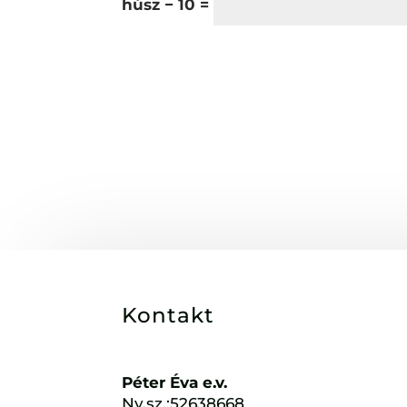
húsz − 10 =
Kontakt
Péter Éva e.v.
Ny.sz.:52638668