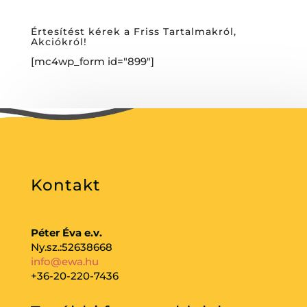
Értesítést kérek a Friss Tartalmakról,
Akciókról!
[mc4wp_form id="899"]
Kontakt
Péter Éva e.v.
Ny.sz.:52638668
info@ewa.hu
+36-20-220-7436