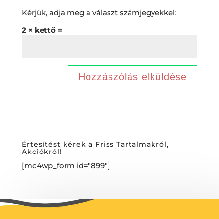
Kérjük, adja meg a választ számjegyekkel:
2 × kettő =
Értesítést kérek a Friss Tartalmakról,
Akciókról!
[mc4wp_form id="899"]