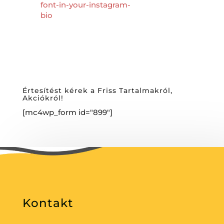
font-in-your-instagram-
bio
Értesítést kérek a Friss Tartalmakról,
Akciókról!
[mc4wp_form id="899"]
Kontakt