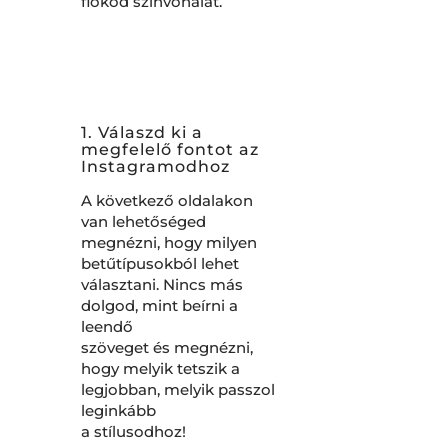
fiókod színvonalát.
1. Válaszd ki a
megfelelő fontot az
Instagramodhoz
A következő oldalakon
van lehetőséged
megnézni, hogy milyen
betűtípusokból lehet
választani. Nincs más
dolgod, mint beírni a
leendő
szöveget és megnézni,
hogy melyik tetszik a
legjobban, melyik passzol
leginkább
a stílusodhoz!