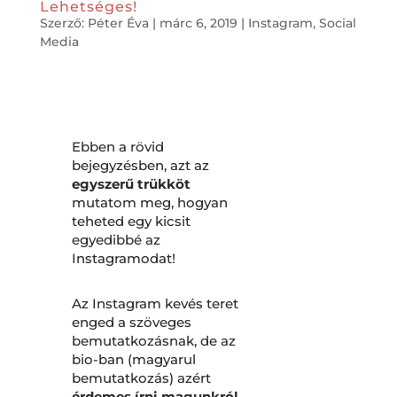
Lehetséges!
Szerző:
Péter Éva
|
márc 6, 2019
|
Instagram
,
Social
Media
Ebben a rövid
bejegyzésben, azt az
egyszerű trükköt
mutatom meg, hogyan
teheted egy kicsit
egyedibbé az
Instagramodat!
Az Instagram kevés teret
enged a szöveges
bemutatkozásnak, de az
bio-ban (magyarul
bemutatkozás) azért
érdemes írni magunkról