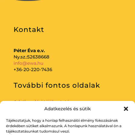
Kontakt
Péter Éva e.v.
Ny.sz.:52638668
info@ewa.hu
+36-20-220-7436
További fontos oldalak
Adatkezelési tájékoztató
Adatkezelés és sütik
Tájékoztatjuk, hogy a honlap felhasználói élmény fokozásának
érdekében sütiket alkalmazunk. A honlapunk használatával ön a
tájékoztatásunkat tudomásul veszi.