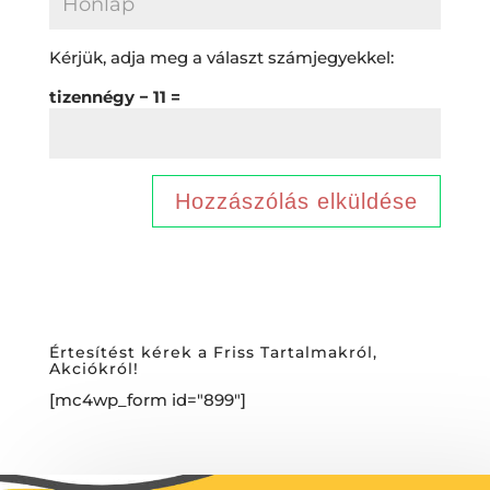
Kérjük, adja meg a választ számjegyekkel:
tizennégy − 11 =
Értesítést kérek a Friss Tartalmakról,
Akciókról!
[mc4wp_form id="899"]