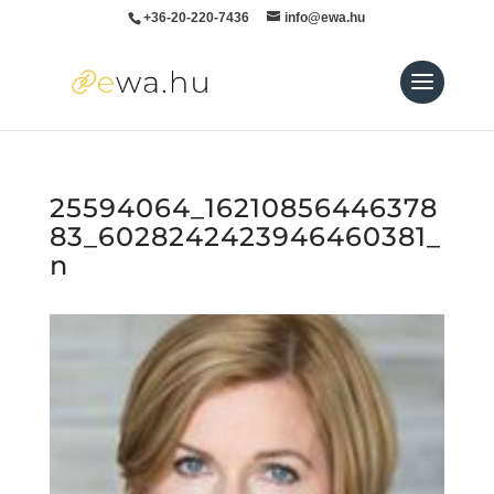
+36-20-220-7436
info@ewa.hu
25594064_16210856446378
83_6028242423946460381_
n