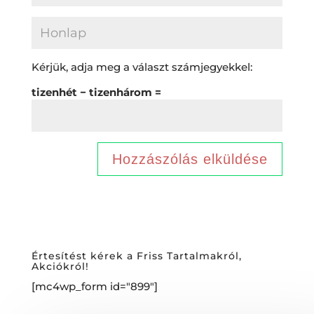
Kérjük, adja meg a választ számjegyekkel:
tizenhét − tizenhárom =
Értesítést kérek a Friss Tartalmakról,
Akciókról!
[mc4wp_form id="899"]