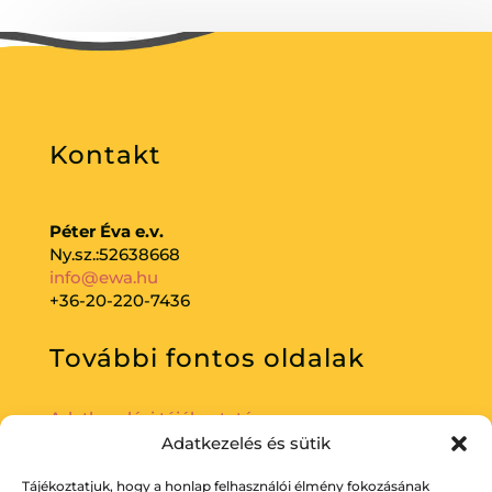
Kontakt
Péter Éva e.v.
Ny.sz.:52638668
info@ewa.hu
+36-20-220-7436
További fontos oldalak
Adatkezelési tájékoztató
Adatkezelés és sütik
Tájékoztatjuk, hogy a honlap felhasználói élmény fokozásának