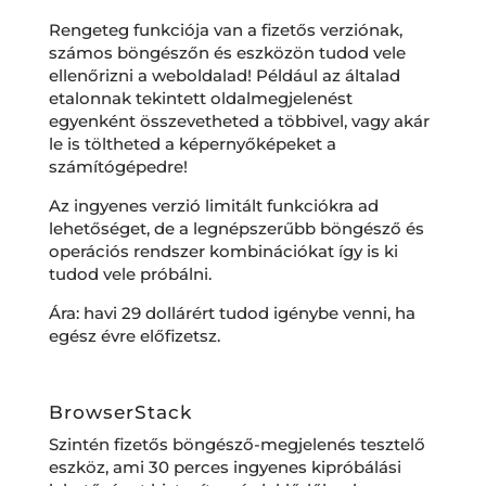
Rengeteg funkciója van a fizetős verziónak,
számos böngészőn és eszközön tudod vele
ellenőrizni a weboldalad! Például az általad
etalonnak tekintett oldalmegjelenést
egyenként összevetheted a többivel, vagy akár
le is töltheted a képernyőképeket a
számítógépedre!
Az ingyenes verzió limitált funkciókra ad
lehetőséget, de a legnépszerűbb böngésző és
operációs rendszer kombinációkat így is ki
tudod vele próbálni.
Ára: havi 29 dollárért tudod igénybe venni, ha
egész évre előfizetsz.
BrowserStack
Szintén fizetős böngésző-megjelenés tesztelő
eszköz, ami 30 perces ingyenes kipróbálási