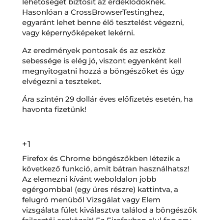
lehetőséget biztosít az érdeklődőknek.
Hasonlóan a CrossBrowserTestinghez,
egyaránt lehet benne élő tesztelést végezni,
vagy képernyőképeket lekérni.
Az eredmények pontosak és az eszköz
sebessége is elég jó, viszont egyenként kell
megnyitogatni hozzá a böngészőket és úgy
elvégezni a teszteket.
Ára szintén 29 dollár éves előfizetés esetén, ha
havonta fizetünk!
+1
Firefox és Chrome böngészőkben létezik a
következő funkció, amit bátran használhatsz!
Az elemezni kívánt weboldalon jobb
egérgombbal (egy üres részre) kattintva, a
felugró menüből Vizsgálat vagy Elem
vizsgálata fület kiválasztva találod a böngészők