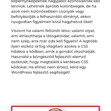
képernyőképeknek nagyjából azonosaknak kell
lenniük. Lehetnek apróbb különbségek, de ha
azok nem különösebben csúnyák vagy
befolyásolják a felhasználói élményt, akkor
nyugodtan figyelmen kívül hagyhatod őket!
Viszont ha valami feltűnőt látsz, valami olyat,
ami elriaszthatja a látogatóidat, valamit, ami
nem szép, arra már oda kell figyelni! A legtöbb
ilyen eszköz rá fog világítani azokra a CSS
hibákra a kódban, amik a gondot okozhatják.
Használd a böngésződ fejlesztői elemző
eszközét, hogy megtaláld a kérdéses CSS
kódokat. Ha ehhez nem értesz, kérd egy
WordPress fejlesztő segítségét!