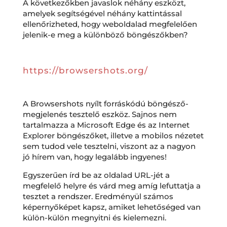
A következőkben javaslok néhány eszközt,
amelyek segítségével néhány kattintással
ellenőrizheted, hogy weboldalad megfelelően
jelenik-e meg a különböző böngészőkben?
https://browsershots.org/
A Browsershots nyílt forráskódú böngésző-
megjelenés tesztelő eszköz. Sajnos nem
tartalmazza a Microsoft Edge és az Internet
Explorer böngészőket, illetve a mobilos nézetet
sem tudod vele tesztelni, viszont az a nagyon
jó hírem van, hogy legalább ingyenes!
Egyszerűen írd be az oldalad URL-jét a
megfelelő helyre és várd meg amíg lefuttatja a
tesztet a rendszer. Eredményül számos
képernyőképet kapsz, amiket lehetőséged van
külön-külön megnyitni és kielemezni.