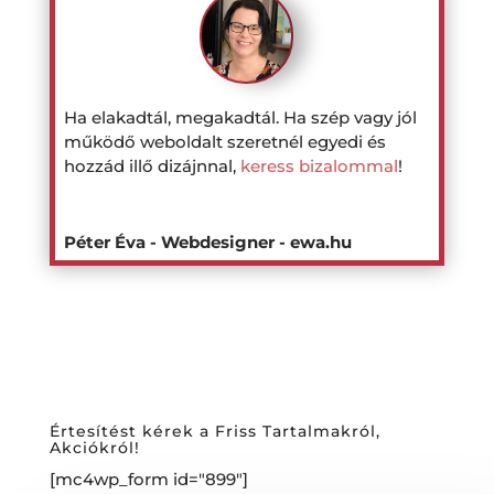
Ha elakadtál, megakadtál. Ha szép vagy jól
működő weboldalt szeretnél egyedi és
hozzád illő dizájnnal,
keress bizalommal
!
Péter Éva - Webdesigner - ewa.hu
Értesítést kérek a Friss Tartalmakról,
Akciókról!
[mc4wp_form id="899"]