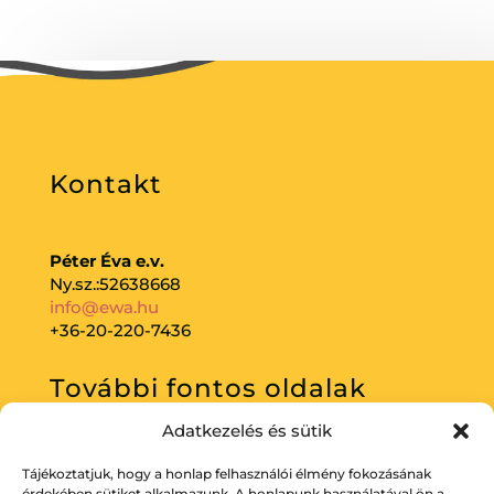
Kontakt
Péter Éva e.v.
Ny.sz.:52638668
info@ewa.hu
+36-20-220-7436
További fontos oldalak
Adatkezelés és sütik
Adatkezelési tájékoztató
Tájékoztatjuk, hogy a honlap felhasználói élmény fokozásának
érdekében sütiket alkalmazunk. A honlapunk használatával ön a