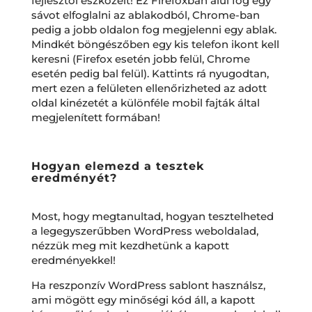
fejlesztői eszközeit! Ez Firefoxban alul fog egy
sávot elfoglalni az ablakodból, Chrome-ban
pedig a jobb oldalon fog megjelenni egy ablak.
Mindkét böngészőben egy kis telefon ikont kell
keresni (Firefox esetén jobb felül, Chrome
esetén pedig bal felül). Kattints rá nyugodtan,
mert ezen a felületen ellenőrizheted az adott
oldal kinézetét a különféle mobil fajták által
megjelenített formában!
Hogyan elemezd a tesztek
eredményét?
Most, hogy megtanultad, hogyan tesztelheted
a legegyszerűbben WordPress weboldalad,
nézzük meg mit kezdhetünk a kapott
eredményekkel!
Ha reszponzív WordPress sablont használsz,
ami mögött egy minőségi kód áll, a kapott