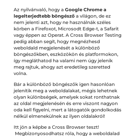
Az nyilvánvaló, hogy a
Google Chrome a
legelterjedtebb böngésző
a világon, de ez
nem jelenti azt, hogy ne használnák széles
körben a Firefoxot, Microsodt Edge-t, a Safarit
vagy éppen az Operat. A Cross Browser Testing
pedig abban segít, hogy megnézhesd
weboldald megjelenését a különböző
böngészőkben, eszközökön és platformokon,
így megláthatod ha valami nem úgy jelenik
meg rajtuk, ahogy azt eredetileg szeretted
volna.
Bár a különböző böngészők igen hasonlóan
jelenítik meg a weboldalakat, mégis lehetnek
olyan különbségek, amelyek sokat ronthatnak
az oldal megjelenésén és erre viszont nagyon
oda kell figyelni, mert a látogatók gondolkodás
nélkül elmenekülnek az ilyen oldalakról!
Itt jön a képbe a Cross Browser teszt!
Megbizonyosodhatsz róla, hogy a weboldalad