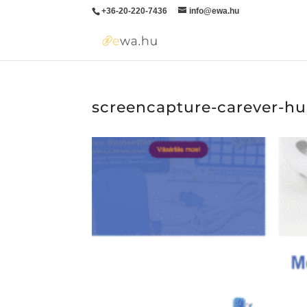
+36-20-220-7436
info@ewa.hu
screencapture-carever-h