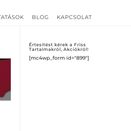
TATÁSOK
BLOG
KAPCSOLAT
Értesítést kérek a Friss
Tartalmakról, Akciókról!
[mc4wp_form id="899"]